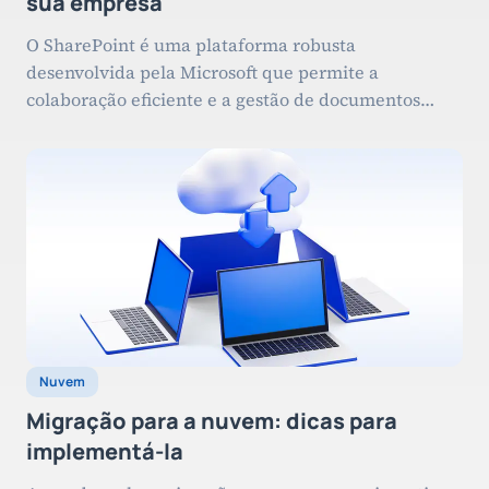
sua empresa
O SharePoint é uma plataforma robusta
desenvolvida pela Microsoft que permite a
colaboração eficiente e a gestão de documentos
dentro das organizações. Desde o seu lançamento, o
SharePoint evoluiu para se tornar uma ferramenta
essencial para empresas que buscam aumentar a
produtividade e melhorar a comunicação interna.
Neste blogpost, vamos explorar tudo sobre o
SharePoint […]
Nuvem
Migração para a nuvem: dicas para
implementá-la