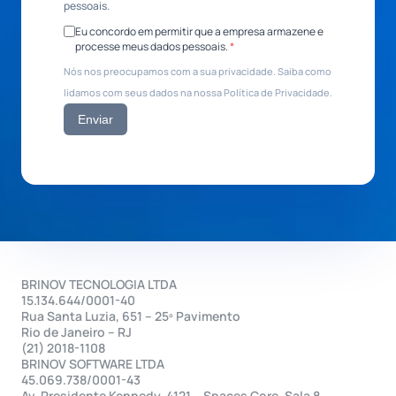
pessoais.
Eu concordo em permitir que a empresa armazene e
processe meus dados pessoais.
*
Nós nos preocupamos com a sua privacidade. Saiba como
lidamos com seus dados na nossa Política de Privacidade.
Enviar
BRINOV TECNOLOGIA LTDA
15.134.644/0001-40
Rua Santa Luzia, 651 – 25º Pavimento
Rio de Janeiro – RJ
(21) 2018-1108
BRINOV SOFTWARE LTDA
45.069.738/0001-43
Av. Presidente Kennedy, 4121 – Spaces Core, Sala 8