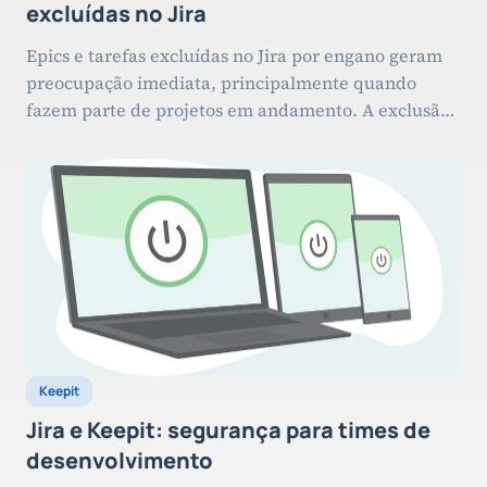
excluídas no Jira
Epics e tarefas excluídas no Jira por engano geram
preocupação imediata, principalmente quando
fazem parte de projetos em andamento. A exclusão
acidental pode afetar prazos, causar retrabalho e
até comprometer a qualidade e os prazos das
entregas. Mas será que existe uma forma de
reverter esse cenário e realizar a restauração? A
resposta é sim! […]
Keepit
Jira e Keepit: segurança para times de
desenvolvimento